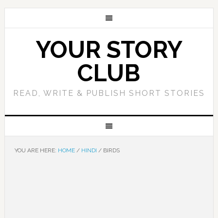
YOUR STORY
CLUB
READ, WRITE & PUBLISH SHORT STORIES
YOU ARE HERE:
HOME
/
HINDI
/
BIRDS