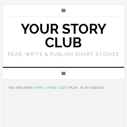
YOUR STORY
CLUB
READ, WRITE & PUBLISH SHORT STORIES
YOU ARE HERE:
HOME
/
HINDI
/
LET’S PLAY , PLAY KABADDI