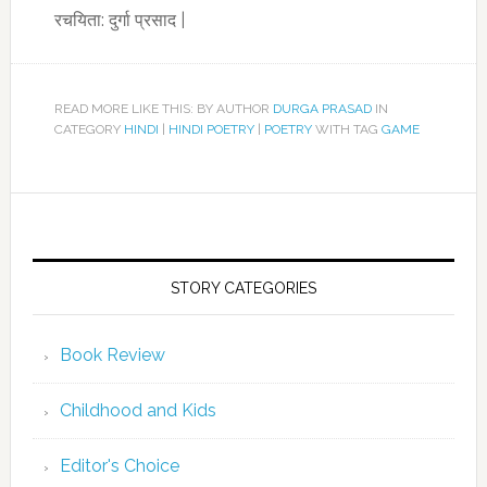
रचयिता: दुर्गा प्रसाद |
READ MORE LIKE THIS: BY AUTHOR
DURGA PRASAD
IN
CATEGORY
HINDI
|
HINDI POETRY
|
POETRY
WITH TAG
GAME
STORY CATEGORIES
Book Review
Childhood and Kids
Editor's Choice