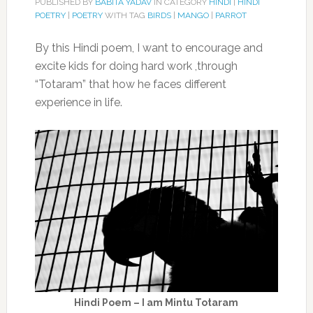
PUBLISHED BY
BABITA YADAV
IN CATEGORY
HINDI
|
HINDI
POETRY
|
POETRY
WITH TAG
BIRDS
|
MANGO
|
PARROT
By this Hindi poem, I want to encourage and
excite kids for doing hard work ,through
“Totaram” that how he faces different
experience in life.
Hindi Poem – I am Mintu Totaram