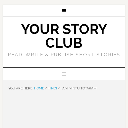
YOUR STORY
CLUB
READ, WRITE & PUBLISH SHORT STORIES
YOU ARE HERE:
HOME
/
HINDI
/
I AM MINTU TOTARAM