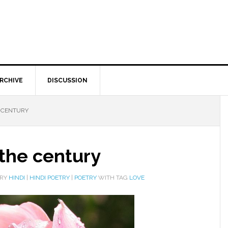
RCHIVE
DISCUSSION
E CENTURY
 the century
ORY
HINDI
|
HINDI POETRY
|
POETRY
WITH TAG
‎LOVE‬