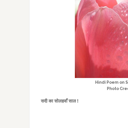
Hindi Poem on S
Photo Cre
सदी
का
सोलहवाँ
साल
!