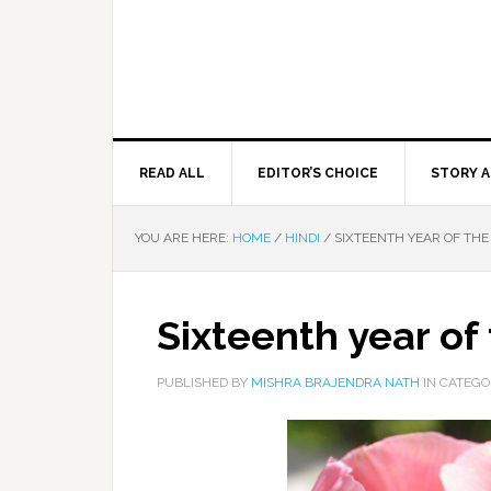
READ ALL
EDITOR’S CHOICE
STORY A
YOU ARE HERE:
HOME
/
HINDI
/
SIXTEENTH YEAR OF TH
Sixteenth year of
PUBLISHED BY
MISHRA BRAJENDRA NATH
IN CATEG