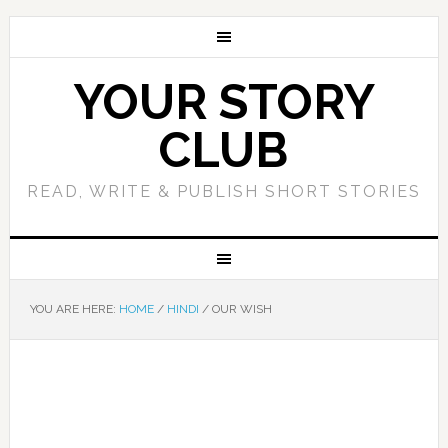
YOUR STORY
CLUB
READ, WRITE & PUBLISH SHORT STORIES
YOU ARE HERE:
HOME
/
HINDI
/
OUR WISH