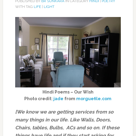
PUBLISHED BY
BR SUNKARA
IN CATEGORY
HINDI
|
POETRY
WITH TAG
LIFE
|
LIGHT
Hindi Poems – Our Wish
Photo credit:
jade
from
morguefile.com
[We know we are getting services from so
many things in our life. Like Walls, Doors,
Chairs, tables, Bulbs, ACs and so on. If these
things have life and if they start asking for