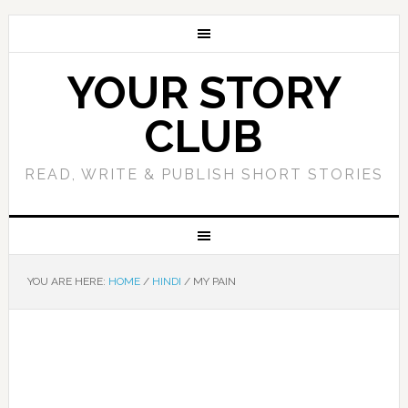
YOUR STORY
CLUB
READ, WRITE & PUBLISH SHORT STORIES
YOU ARE HERE:
HOME
/
HINDI
/
MY PAIN