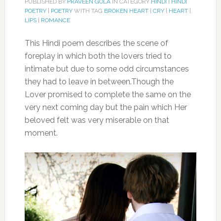
PUBLISHED BY
PRAVEEN GOLA
IN CATEGORY
HINDI
|
HINDI
POETRY
|
POETRY
WITH TAG
BROKEN HEART
|
CRY
|
HEART
|
LIPS
|
ROMANCE
This Hindi poem describes the scene of
foreplay in which both the lovers tried to
intimate but due to some odd circumstances
they had to leave in between.Though the
Lover promised to complete the same on the
very next coming day but the pain which Her
beloved felt was very miserable on that
moment.