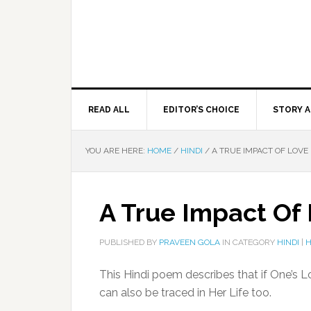
READ ALL
EDITOR’S CHOICE
STORY A
YOU ARE HERE:
HOME
/
HINDI
/
A TRUE IMPACT OF LOVE
A True Impact Of
PUBLISHED BY
PRAVEEN GOLA
IN CATEGORY
HINDI
|
H
This Hindi poem describes that if One’s 
can also be traced in Her Life too.