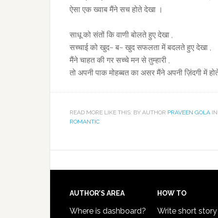
ऐसा एक ख्वाब मैंने सच होते देखा ।
साधू को संतों कि वाणी बोलते हुए देखा ,
सच्चाई को खुद~ ब~ खुद सफलता में बदलते हुए देखा ,
मैंने चाहत की गर सच्चे मन से तुम्हारी ,
तो अपनी पाक मोहब्बत का असर मैंने अपनी ज़िंदगी में होत
READ MORE LIKE THIS: BY AUTHOR
PRAVEEN GOLA
IN
ROMANTIC
AUTHOR’S AREA
HOW TO
Where is dashboard?
Write short story