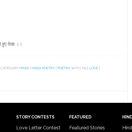
े हुए देखा ।।
 CATEGORY
HINDI
|
HINDI POETRY
|
POETRY
WITH TAG
LOVE
|
STORY CONTESTS
FEATURED
HIND
Love Letter Contest
Featured Stories
Hind