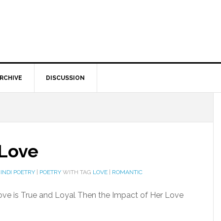
RCHIVE
DISCUSSION
 Love
INDI POETRY
|
POETRY
WITH TAG
LOVE
|
ROMANTIC
Love is True and Loyal Then the Impact of Her Love