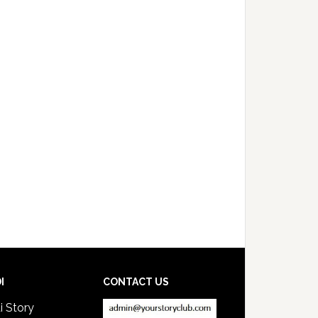
I
CONTACT US
i Story