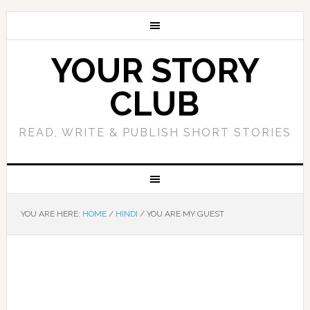
YOUR STORY
CLUB
READ, WRITE & PUBLISH SHORT STORIES
YOU ARE HERE:
HOME
/
HINDI
/
YOU ARE MY GUEST