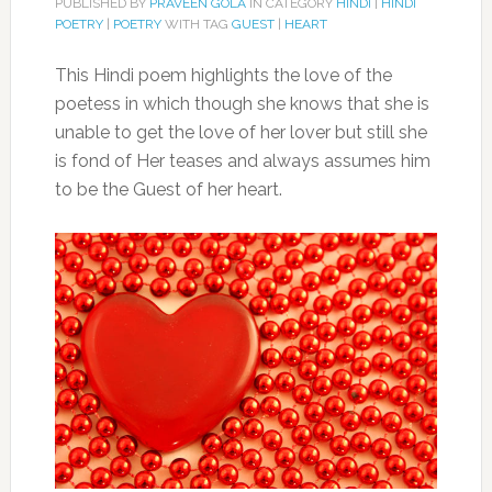
PUBLISHED BY
PRAVEEN GOLA
IN CATEGORY
HINDI
|
HINDI
POETRY
|
POETRY
WITH TAG
GUEST
|
HEART
This Hindi poem highlights the love of the
poetess in which though she knows that she is
unable to get the love of her lover but still she
is fond of Her teases and always assumes him
to be the Guest of her heart.