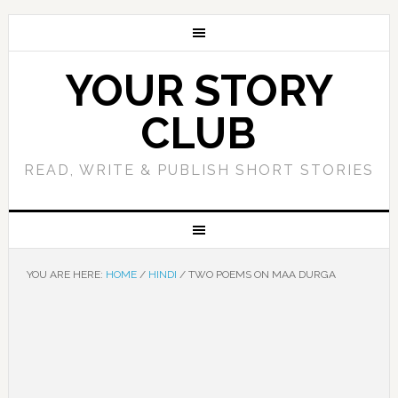
YOUR STORY
CLUB
READ, WRITE & PUBLISH SHORT STORIES
YOU ARE HERE:
HOME
/
HINDI
/
TWO POEMS ON MAA DURGA