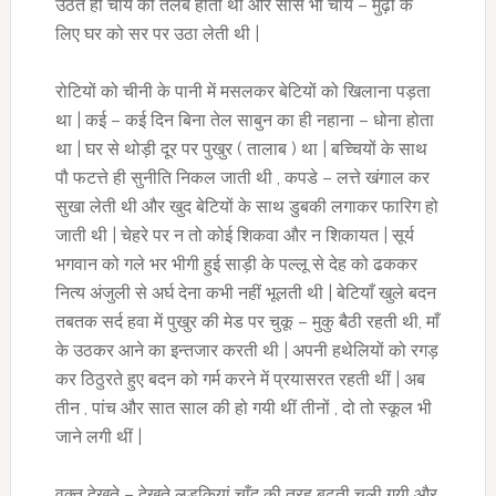
उठते ही चाय की तलब होती थी और सास भी चाय – मुढ़ी के
लिए घर को सर पर उठा लेती थी |
रोटियों को चीनी के पानी में मसलकर बेटियों को खिलाना पड़ता
था | कई – कई दिन बिना तेल साबुन का ही नहाना – धोना होता
था | घर से थोड़ी दूर पर पुखुर ( तालाब ) था | बच्चियों के साथ
पौ फटत्ते ही सुनीति निकल जाती थी , कपडे – लत्ते खंगाल कर
सुखा लेती थी और खुद बेटियों के साथ डुबकी लगाकर फारिग हो
जाती थी | चेहरे पर न तो कोई शिकवा और न शिकायत | सूर्य
भगवान को गले भर भीगी हुई साड़ी के पल्लू से देह को ढककर
नित्य अंजुली से अर्घ देना कभी नहीं भूलती थी | बेटियाँ खुले बदन
तबतक सर्द हवा में पुखुर की मेड पर चुकू – मुकु बैठी रहती थी, माँ
के उठकर आने का इन्तजार करती थी | अपनी हथेलियों को रगड़
कर ठिठुरते हुए बदन को गर्म करने में प्रयासरत रहती थीं | अब
तीन , पांच और सात साल की हो गयी थीं तीनों , दो तो स्कूल भी
जाने लगी थीं |
वक़्त देखते – देखते लडकियां चाँद की तरह बढ़ती चली गयी और