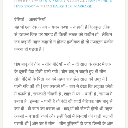
PUBLISHED BY
DURGA PRASAD
IN CATEGORY
FAMILY
|
HINDI
|
HINDI STORY
WITH TAG
DAUGHTER
|
MARRAIGE
बेटियाँ – अलबेलियाँ
यह भी एक एक अजब – गजब कथा – कहानी है बिलकुल लीक
से हटकर जिस पर शायद ही किसी सख्स को यकीन हो , लेकिन
जब कहानी महज कहानी न होकर हकीकत हो तो मजबूरन यकीन
करना ही पड़ता है |
घोष बाबू की तीन – तीन बेटियाँ – दो – दो साल के अंतर में एक
के दूसरी पैदा होती चली गयी | घोष बाबू न चाहते हुए भी तीन –
तीन बेटियों के पिता बन गये महज सत्ताईस साल की उम्र में |
पत्नी गाँव की थी | जब उसकी माँ – बाप ने देखा कि लड़का कोर्ट
में क्लर्क है , सरकारी नौकरी है , शहर में घर – बाड़ी है , समाज में
रुतवा है , इज्जत – पानी है तो बेटी की शादी बेहिचक घोष बाबू से
कर दी | वो साठ का दसक था | बाबूओं की सैलरी होती थी महज
अस्सी – पचासी रुपये और इन्हीं पैसों में जिन्दगी की गाड़ी चलानी
पड़ती थी | और घर में तीन – तीन पुत्रियाँ हो जाय किसी के और