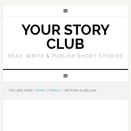
YOUR STORY
CLUB
READ, WRITE & PUBLISH SHORT STORIES
YOU ARE HERE:
HOME
/
FAMILY
/
BETIYAN ALBELIAN