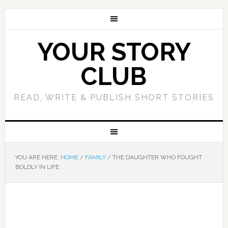
YOUR STORY
CLUB
READ, WRITE & PUBLISH SHORT STORIES
YOU ARE HERE:
HOME
/
FAMILY
/
THE DAUGHTER WHO FOUGHT
BOLDLY IN LIFE