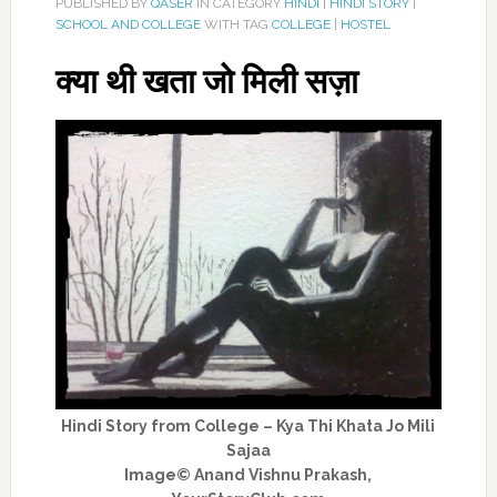
PUBLISHED BY
QASER
IN CATEGORY
HINDI
|
HINDI STORY
|
SCHOOL AND COLLEGE
WITH TAG
COLLEGE
|
HOSTEL
क्या थी खता जो मिली सज़ा
Hindi Story from College – Kya Thi Khata Jo Mili
Sajaa
Image© Anand Vishnu Prakash,