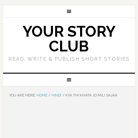
YOUR STORY
CLUB
READ, WRITE & PUBLISH SHORT STORIES
YOU ARE HERE:
HOME
/
HINDI
/
KYA THI KHATA JO MILI SAJAA