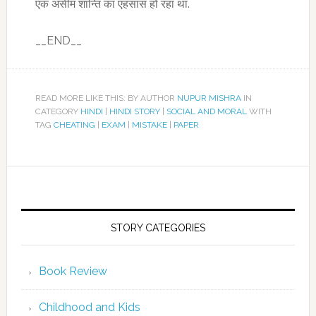
एक असीम शान्ति का एहसास हो रहा था.
__END__
READ MORE LIKE THIS: BY AUTHOR
NUPUR MISHRA
IN
CATEGORY
HINDI
|
HINDI STORY
|
SOCIAL AND MORAL
WITH
TAG
CHEATING
|
EXAM
|
MISTAKE
|
PAPER
STORY CATEGORIES
Book Review
Childhood and Kids