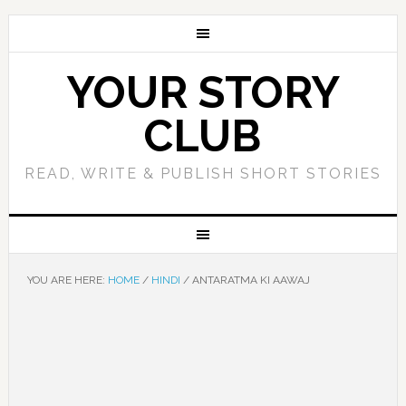
YOUR STORY
CLUB
READ, WRITE & PUBLISH SHORT STORIES
YOU ARE HERE:
HOME
/
HINDI
/
ANTARATMA KI AAWAJ