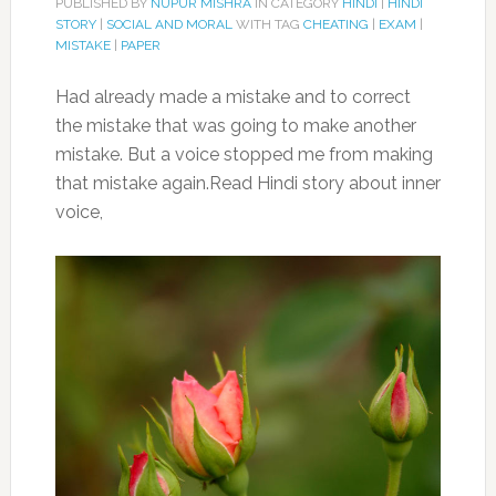
PUBLISHED BY
NUPUR MISHRA
IN CATEGORY
HINDI
|
HINDI
STORY
|
SOCIAL AND MORAL
WITH TAG
CHEATING
|
EXAM
|
MISTAKE
|
PAPER
Had already made a mistake and to correct
the mistake that was going to make another
mistake. But a voice stopped me from making
that mistake again.Read Hindi story about inner
voice,