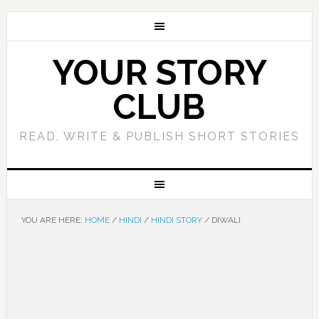
YOUR STORY
CLUB
READ, WRITE & PUBLISH SHORT STORIES
YOU ARE HERE:
HOME
/
HINDI
/
HINDI STORY
/
DIWALI