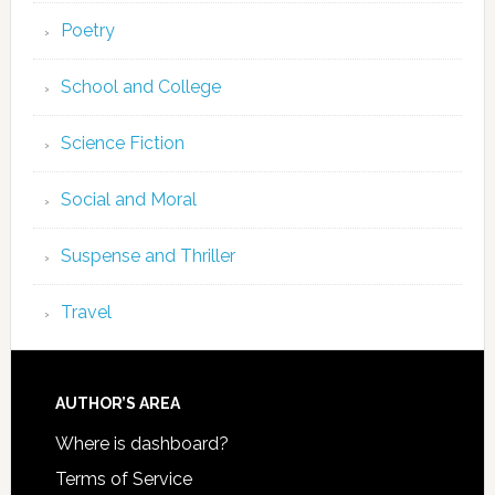
Poetry
School and College
Science Fiction
Social and Moral
Suspense and Thriller
Travel
AUTHOR’S AREA
Where is dashboard?
Terms of Service