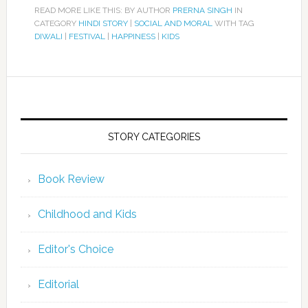
READ MORE LIKE THIS: BY AUTHOR
PRERNA SINGH
IN
CATEGORY
HINDI STORY
|
SOCIAL AND MORAL
WITH TAG
DIWALI
|
FESTIVAL
|
HAPPINESS
|
KIDS
STORY CATEGORIES
Book Review
Childhood and Kids
Editor's Choice
Editorial