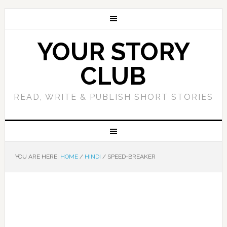
YOUR STORY
CLUB
READ, WRITE & PUBLISH SHORT STORIES
YOU ARE HERE:
HOME
/
HINDI
/
SPEED-BREAKER