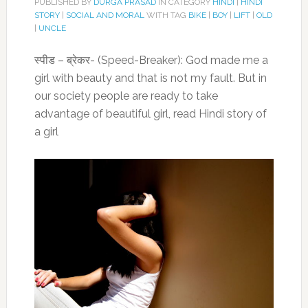
PUBLISHED BY
DURGA PRASAD
IN CATEGORY
HINDI
|
HINDI
STORY
|
SOCIAL AND MORAL
WITH TAG
BIKE
|
BOY
|
LIFT
|
OLD
|
UNCLE
स्पीड – ब्रेकर- (Speed-Breaker): God made me a
girl with beauty and that is not my fault. But in
our society people are ready to take
advantage of beautiful girl, read Hindi story of
a girl