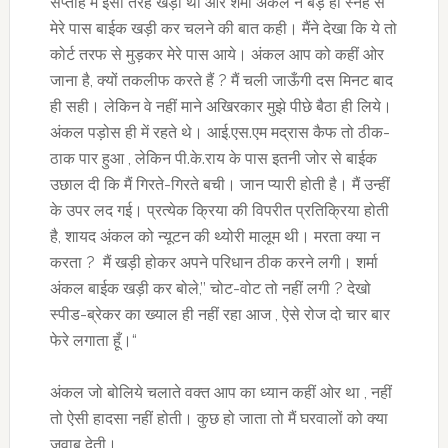
सप्ताह मैं इसी तरह खड़ी थी और शर्मा अंकल ने बड़े ही स्नेह से
मेरे पास बाईक खड़ी कर चलने की बात कही। मैंने देखा कि ये तो
कोर्ट तरफ से मुड़कर मेरे पास आये। अंकल आप को कहीं ओर
जाना है, क्यों तकलीफ करते हैं ? मैं चली जाऊँगी दस मिनट बाद
ही सही। लेकिन वे नहीं माने अखिरकार मुझे पीछे बैठा ही लिये।
अंकल पड़ोस ही में रहते थे। आई.एस.एम मद्रास कैफ तो ठीक-
ठाक पार हुआ , लेकिन पी.के.राय के पास इतनी जोर से बाईक
उछाल दी कि मैं गिरते-गिरते बची। जान प्यारी होती है। मैं उन्हीं
के उपर लद गई। प्रत्येक क्रिया की विपरीत प्रतिक्रिया होती
है, शायद अंकल को न्यूटन की थ्योरी मालूम थी। मरता क्या न
करता ? मैं खड़ी होकर अपने परिधान ठीक करने लगी। शर्मा
अंकल बाईक खड़ी कर बोले,’’ चोट-वोट तो नहीं लगी ? देखो
स्पीड-ब्रेकर का ख्याल ही नहीं रहा आज , ऐसे रोज दो चार बार
फेरे लगाता हूँ।“
अंकल जो बोलिये चलाते वक्त आप का ध्यान कहीं ओर था , नहीं
तो ऐसी हादसा नहीं होती। कुछ हो जाता तो मैं घरवालों को क्या
जवाब देती।