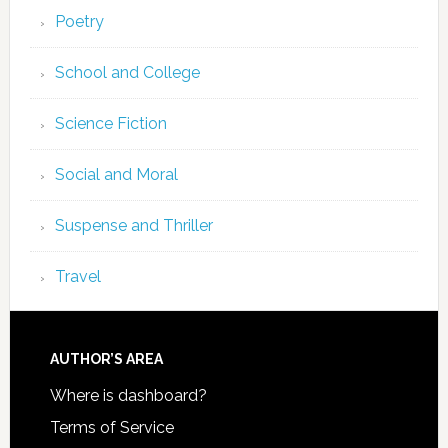
Poetry
School and College
Science Fiction
Social and Moral
Suspense and Thriller
Travel
AUTHOR’S AREA
Where is dashboard?
Terms of Service