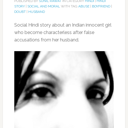
PUBLISHED BY
SUNIL RAWAT
IN CATEGORY
HINDI
|
HINDI
STORY
|
SOCIAL AND MORAL
WITH TAG
ABUSE
|
BOYFRIEND
|
DOUBT
|
HUSBAND
Social Hindi story about an Indian innocent girl
who become characterless after false
accusations from her husband.