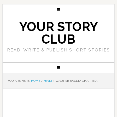
YOUR STORY
CLUB
READ, WRITE & PUBLISH SHORT STORIES
YOU ARE HERE:
HOME
/
HINDI
/
WAQT SE BADLTA CHARITRA