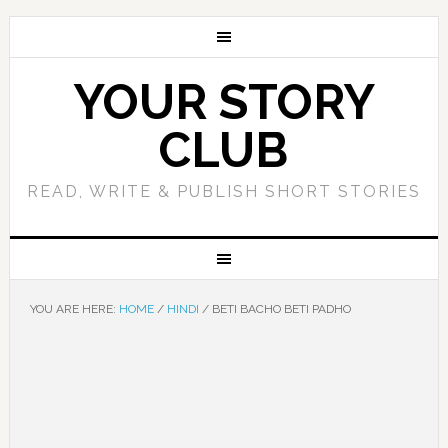
YOUR STORY
CLUB
READ, WRITE & PUBLISH SHORT STORIES
YOU ARE HERE:
HOME
/
HINDI
/
BETI BACHO BETI PADHO