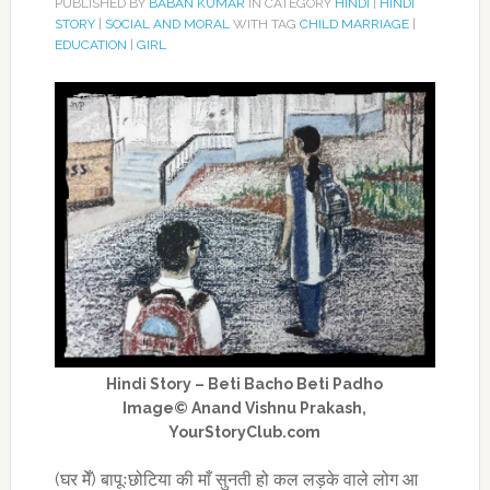
PUBLISHED BY
BABAN KUMAR
IN CATEGORY
HINDI
|
HINDI
STORY
|
SOCIAL AND MORAL
WITH TAG
CHILD MARRIAGE
|
EDUCATION
|
GIRL
Hindi Story – Beti Bacho Beti Padho
Image© Anand Vishnu Prakash,
YourStoryClub.com
(घर मेँ) बापूःछोटिया की माँ सुनती हो कल लड़के वाले लोग आ